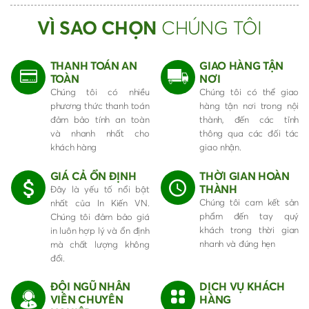
VÌ SAO CHỌN
CHÚNG TÔI
THANH TOÁN AN
GIAO HÀNG TẬN
TOÀN
NƠI
Chúng tôi có nhiều
Chúng tôi có thể giao
phương thức thanh toán
hàng tận nơi trong nội
đảm bảo tính an toàn
thành, đến các tỉnh
và nhanh nhất cho
thông qua các đối tác
khách hàng
giao nhận.
GIÁ CẢ ỔN ĐỊNH
THỜI GIAN HOÀN
THÀNH
Đây là yếu tố nổi bật
Chúng tôi cam kết sản
nhất của In Kiến VN.
phẩm đến tay quý
Chúng tôi đảm bảo giá
khách trong thời gian
in luôn hợp lý và ổn định
nhanh và đúng hẹn
mà chất lượng không
đổi.
ĐỘI NGŨ NHÂN
DỊCH VỤ KHÁCH
VIÊN CHUYÊN
HÀNG