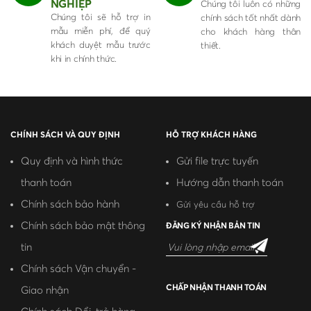
NGHIỆP
Chúng tôi luôn có những
Chúng tôi sẽ hỗ trợ in
chính sách tốt nhất dành
mẫu miễn phí, để quý
cho khách hàng thân
khách duyệt mẫu trước
thiết.
khi in chính thức.
CHÍNH SÁCH VÀ QUY ĐỊNH
HỖ TRỢ KHÁCH HÀNG
Quy định và hình thức
Gửi file trực tuyến
thanh toán
Hướng dẫn thanh toán
Chính sách bảo hành
Gửi yêu cầu hỗ trợ
Chính sách bảo mật thông
ĐĂNG KÝ NHẬN BẢN TIN
tin
Chính sách Vận chuyển -
CHẤP NHẬN THANH TOÁN
Giao nhận