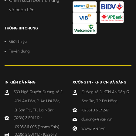
Chính sách Đổi, trả hàng
và hoàn tiền
THÔNG TIN CHUNG
Giới thiệu
Tuyển dụng
IN KIẾN ĐÀ NẴNG
XƯỞNG IN - KHU CN ĐÀ NẴNG
593 Ngô Quyền, Đường số 3
Đường số 3, KCN An Đồn, Q.
KCN An Đồn, P. An Hải Bắc,
Sơn Trà, TP. Đà Nẵng
Q. Sơn Trà, TP. Đà Nẵng
(0236) 3 937 247
(0236) 3 501 112 -
danang@inkien.vn
0905.811.005 (Phone/Zalo)
www.inkien.vn
(0236) 3 501 112 - (0236) 3