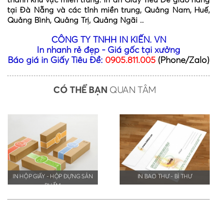
tại Đà Nẵng và các tỉnh miền trung, Quảng Nam, Huế,
Quảng Bình, Quảng Trị, Quảng Ngãi ..
CÔNG TY TNHH IN KIẾN. VN
In nhanh rẻ đẹp - Giá gốc tại xưởng
Báo giá in Giấy Tiêu Đề:
0905.811.005
(Phone/Zalo)
CÓ THỂ BẠN
QUAN TÂM
IN HỘP GIẤY - HỘP ĐỰNG SẢN
IN BAO THƯ - BÌ THƯ
PHẨM