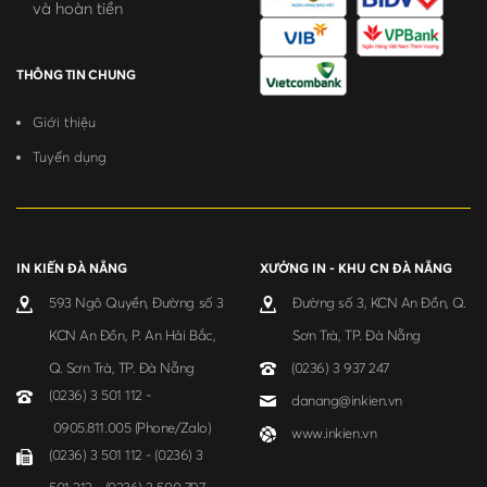
và hoàn tiền
THÔNG TIN CHUNG
Giới thiệu
Tuyển dụng
IN KIẾN ĐÀ NẴNG
XƯỞNG IN - KHU CN ĐÀ NẴNG
593 Ngô Quyền, Đường số 3
Đường số 3, KCN An Đồn, Q.
KCN An Đồn, P. An Hải Bắc,
Sơn Trà, TP. Đà Nẵng
Q. Sơn Trà, TP. Đà Nẵng
(0236) 3 937 247
(0236) 3 501 112 -
danang@inkien.vn
0905.811.005 (Phone/Zalo)
www.inkien.vn
(0236) 3 501 112 - (0236) 3