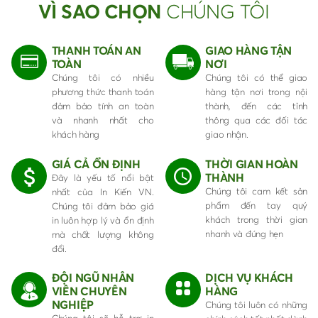
VÌ SAO CHỌN
CHÚNG TÔI
THANH TOÁN AN
GIAO HÀNG TẬN
TOÀN
NƠI
Chúng tôi có nhiều
Chúng tôi có thể giao
phương thức thanh toán
hàng tận nơi trong nội
đảm bảo tính an toàn
thành, đến các tỉnh
và nhanh nhất cho
thông qua các đối tác
khách hàng
giao nhận.
GIÁ CẢ ỔN ĐỊNH
THỜI GIAN HOÀN
THÀNH
Đây là yếu tố nổi bật
Chúng tôi cam kết sản
nhất của In Kiến VN.
phẩm đến tay quý
Chúng tôi đảm bảo giá
khách trong thời gian
in luôn hợp lý và ổn định
nhanh và đúng hẹn
mà chất lượng không
đổi.
ĐỘI NGŨ NHÂN
DỊCH VỤ KHÁCH
VIÊN CHUYÊN
HÀNG
NGHIỆP
Chúng tôi luôn có những