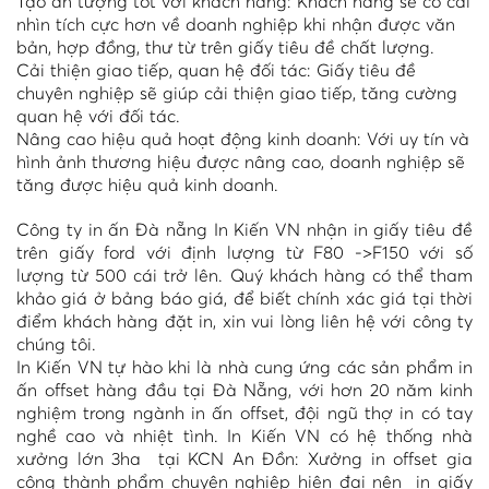
Tạo ấn tượng tốt với khách hàng: Khách hàng sẽ có cái
nhìn tích cực hơn về doanh nghiệp khi nhận được văn
bản, hợp đồng, thư từ trên giấy tiêu đề chất lượng.
Cải thiện giao tiếp, quan hệ đối tác: Giấy tiêu đề
chuyên nghiệp sẽ giúp cải thiện giao tiếp, tăng cường
quan hệ với đối tác.
Nâng cao hiệu quả hoạt động kinh doanh: Với uy tín và
hình ảnh thương hiệu được nâng cao, doanh nghiệp sẽ
tăng được hiệu quả kinh doanh.
Công ty in ấn Đà nẵng In Kiến VN nhận in giấy tiêu đề
trên giấy ford với định lượng từ F80 ->F150 với số
lượng từ 500 cái trở lên. Quý khách hàng có thể tham
khảo giá ở bảng báo giá, để biết chính xác giá tại thời
điểm khách hàng đặt in, xin vui lòng liên hệ với công ty
chúng tôi.
In Kiến VN tự hào khi là nhà cung ứng các sản phẩm in
ấn offset hàng đầu tại Đà Nẵng, với hơn 20 năm kinh
nghiệm trong ngành in ấn offset, đội ngũ thợ in có tay
nghề cao và nhiệt tình. In Kiến VN có hệ thống nhà
xưởng lớn 3ha tại KCN An Đồn: Xưởng in offset gia
công thành phẩm chuyên nghiệp hiện đai nên in giấy