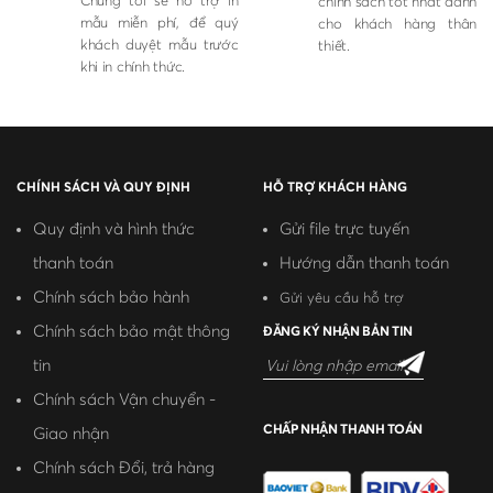
Chúng tôi sẽ hỗ trợ in
chính sách tốt nhất dành
mẫu miễn phí, để quý
cho khách hàng thân
khách duyệt mẫu trước
thiết.
khi in chính thức.
CHÍNH SÁCH VÀ QUY ĐỊNH
HỖ TRỢ KHÁCH HÀNG
Quy định và hình thức
Gửi file trực tuyến
thanh toán
Hướng dẫn thanh toán
Chính sách bảo hành
Gửi yêu cầu hỗ trợ
Chính sách bảo mật thông
ĐĂNG KÝ NHẬN BẢN TIN
tin
Chính sách Vận chuyển -
CHẤP NHẬN THANH TOÁN
Giao nhận
Chính sách Đổi, trả hàng