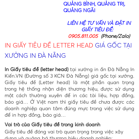
QUẢNG BÌNH, QUẢNG TRỊ,
QUẢNG NGÃI
LIÊN HỆ TƯ VẤN VÀ ĐẶT IN
GIẤY TIÊU ĐỀ:
0905.811.005
(Phone/Zalo)
IN GIẤY TIÊU ĐỀ LETTER HEAD
GIÁ GỐC TẠI
XƯỞNG IN ĐÀ NẴNG
In Giấy tiêu đề (letter head)
tại xưởng in ấn Đà Nẵng In
Kiến.VN (Đường số 3 KCN Đà Nẵng) giá gốc tại xưởng.
Giấy tiêu đề (Letter head) là một phần quan trọng
trong hệ thống nhận diện thương hiệu, được sử dụng
một cách thường xuyên để in các tài liệu, hợp đồng,
báo giá… Ở Việt nam thì giấy tiêu đề chưa được các
doanh nghiệp quan tâm đúng mực trong việc sử dụng
để in hợp đồng, báo giá…
Vai trò của Giấy tiêu đề trong kinh doanh
Giấy tiêu đề đóng vai trò quan trọng trong việc xây
dựng và quảng bá thương hiệu doanh nghiệp: