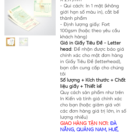
- Qui cách: In 1 mặt (không
giới hạn số màu in), cắt bế
thành phẩm
- Định lượng giấy: Fort
100gsm (hoặc theo yêu cầu
khách hàng)
Giá in Giấy Tiêu Đề - Letter
head
: Để nhận được báo giá
chính xác cho một đơn hàng
in Giấy Tiêu Đề (letterhead),
bạn cần cung cấp cho chúng
tôi
Số lượng + Kích thước + Chất
liệu giấy + Thiết kế
Quy cách sản phẩm như trên
In Kiến và tính giá chính xác
cho bạn (hoặc giảm giá với
các đơn hàng giá trị lớn, in số
lượng nhiều)
GIAO HÀNG TẬN NƠI:
ĐÀ
NẴNG, QUẢNG NAM, HUẾ,