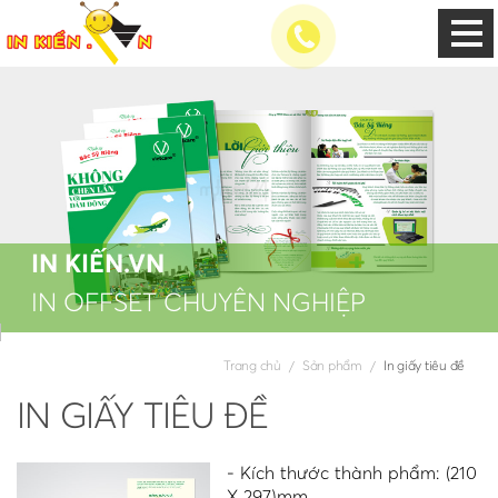
IN KIẾN.VN
IN OFFSET CHUYÊN NGHIỆP
Trang chủ
Sản phẩm
In giấy tiêu đề
IN GIẤY TIÊU ĐỀ
- Kích thước thành phẩm: (210
X 297)mm