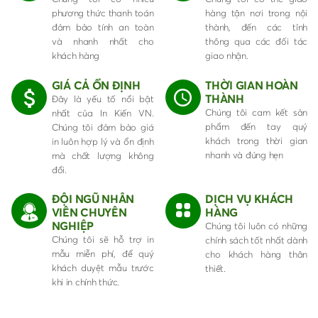
phương thức thanh toán
hàng tận nơi trong nội
đảm bảo tính an toàn
thành, đến các tỉnh
và nhanh nhất cho
thông qua các đối tác
khách hàng
giao nhận.
GIÁ CẢ ỔN ĐỊNH
THỜI GIAN HOÀN
THÀNH
Đây là yếu tố nổi bật
Chúng tôi cam kết sản
nhất của In Kiến VN.
phẩm đến tay quý
Chúng tôi đảm bảo giá
khách trong thời gian
in luôn hợp lý và ổn định
nhanh và đúng hẹn
mà chất lượng không
đổi.
ĐỘI NGŨ NHÂN
DỊCH VỤ KHÁCH
VIÊN CHUYÊN
HÀNG
NGHIỆP
Chúng tôi luôn có những
Chúng tôi sẽ hỗ trợ in
chính sách tốt nhất dành
mẫu miễn phí, để quý
cho khách hàng thân
khách duyệt mẫu trước
thiết.
khi in chính thức.