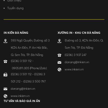
Giới thiệu
Tuyển dụng
IN KIẾN ĐÀ NẴNG
XƯỞNG IN - KHU CN ĐÀ NẴNG
593 Ngô Quyền, Đường số 3
Đường số 3, KCN An Đồn, Q.
KCN An Đồn, P. An Hải Bắc,
Sơn Trà, TP. Đà Nẵng
Q. Sơn Trà, TP. Đà Nẵng
(0236) 3 937 247
(0236) 3 501 112 -
danang@inkien.vn
0905.811.005 (Phone/Zalo)
www.inkien.vn
(0236) 3 501 112 - (0236) 3
501 212 - (0236) 3 500 797
danang@inkien.vn
www.inkien.vn
TƯ VẤN VÀ BÁO GIÁ IN ẤN