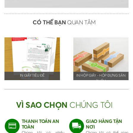
CÓ THỂ BẠN
QUAN TÂM
IN GIẤY TIÊU ĐỀ
IN HỘP GIẤY - HỘP ĐỰNG SẢN
PHẨM
VÌ SAO CHỌN
CHÚNG TÔI
THANH TOÁN AN
GIAO HÀNG TẬN
TOÀN
NƠI
Chúng tôi có nhiều
Chúng tôi có thể giao