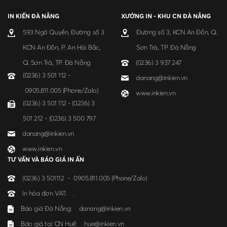
IN KIẾN ĐÀ NẴNG
XƯỞNG IN - KHU CN ĐÀ NẴNG
593 Ngô Quyền, Đường số 3
Đường số 3, KCN An Đồn, Q.
KCN An Đồn, P. An Hải Bắc,
Sơn Trà, TP. Đà Nẵng
Q. Sơn Trà, TP. Đà Nẵng
(0236) 3 937 247
(0236) 3 501 112 -
danang@inkien.vn
0905.811.005 (Phone/Zalo)
www.inkien.vn
(0236) 3 501 112 - (0236) 3
501 212 - (0236) 3 500 797
danang@inkien.vn
www.inkien.vn
TƯ VẤN VÀ BÁO GIÁ IN ẤN
(0236) 3 501112 - 0905.811.005 (Phone/Zalo)
In hóa đơn VAT:
.
Báo giá Đà Nẵng:
danang@inkien.vn
Báo giá tại CN Huế:
hue@inkien.vn