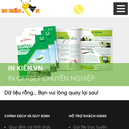
IN KIẾN.VN
IN OFFSET CHUYÊN NGHIỆP
Dữ liệu rỗng... Bạn vui lòng quay lại sau!
CHÍNH SÁCH VÀ QUY ĐỊNH
HỖ TRỢ KHÁCH HÀNG
Quy định và hình thức
Gửi file trực tuyến