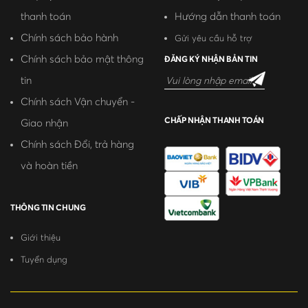
thanh toán
Hướng dẫn thanh toán
Chính sách bảo hành
Gửi yêu cầu hỗ trợ
Chính sách bảo mật thông
ĐĂNG KÝ NHẬN BẢN TIN
tin
Chính sách Vận chuyển -
CHẤP NHẬN THANH TOÁN
Giao nhận
Chính sách Đổi, trả hàng
và hoàn tiền
THÔNG TIN CHUNG
Giới thiệu
Tuyển dụng