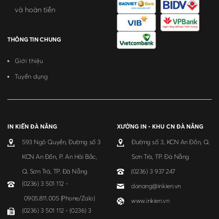
và hoàn tiền
THÔNG TIN CHUNG
Giới thiệu
Tuyển dụng
IN KIẾN ĐÀ NẴNG
XƯỞNG IN - KHU CN ĐÀ NẴNG
593 Ngô Quyền, Đường số 3
Đường số 3, KCN An Đồn, Q.
KCN An Đồn, P. An Hải Bắc,
Sơn Trà, TP. Đà Nẵng
Q. Sơn Trà, TP. Đà Nẵng
(0236) 3 937 247
(0236) 3 501 112 -
danang@inkien.vn
0905.811.005 (Phone/Zalo)
www.inkien.vn
(0236) 3 501 112 - (0236) 3