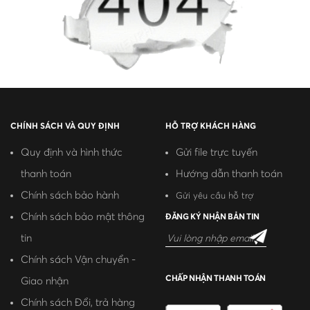
CHÍNH SÁCH VÀ QUY ĐỊNH
HỖ TRỢ KHÁCH HÀNG
Quy định và hình thức
Gửi file trực tuyến
thanh toán
Hướng dẫn thanh toán
Chính sách bảo hành
Gửi yêu cầu hỗ trợ
Chính sách bảo mật thông
ĐĂNG KÝ NHẬN BẢN TIN
tin
Chính sách Vận chuyển -
CHẤP NHẬN THANH TOÁN
Giao nhận
Chính sách Đổi, trả hàng